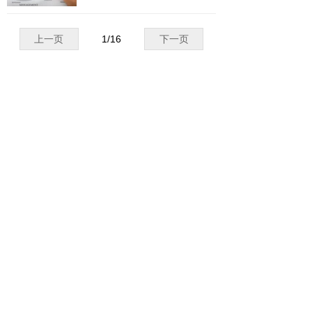
上一页
1
/
16
下一页
地址：
江苏省镇江市禹山北路303号智汇科技中
心19号楼
电话：
0511-82010077
邮箱：
huizhi@jshzip.com
网址：
www.ip-zhi.com
关注我们
版权所有©
江苏汇智知识产权服务有限公司
苏ICP备17033835号
本网站由阿里云提供云计算及安全服务
本网站支持
IPv6
Powered by 万网