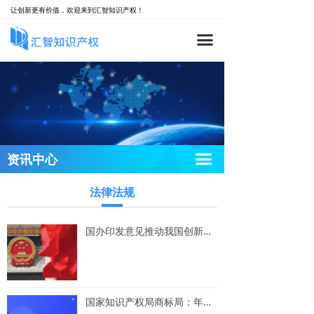
让创新更有价值，欢迎来到汇智知识产权！
网站首页
汇智新闻
끀
汇智介绍
业内动态
法律法规
汇智服务
专业团队
专栏文章
资讯中心
끀
资讯中心
联系我们
法律法规
国办印发意见推动我国创新创业高质量发展 支持将双创示范基地企业信息纳入全国知识产权质押信息平台
国家知识产权局商标局：年底前将商标审查周期缩短至4个月以内